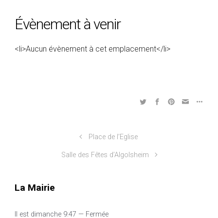
Évènement à venir
<li>Aucun évènement à cet emplacement</li>
Place de l’Eglise
Salle des Fêtes d’Algolsheim
La Mairie
Il est
dimanche
9:47
—
Fermée