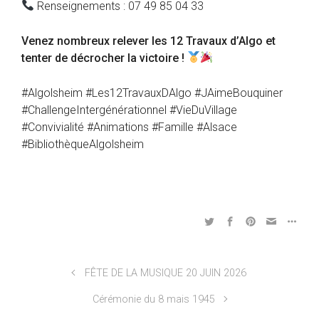
Renseignements : 07 49 85 04 33
Venez nombreux relever les 12 Travaux d’Algo et
tenter de décrocher la victoire !
#Algolsheim #Les12TravauxDAlgo #JAimeBouquiner
#ChallengeIntergénérationnel #VieDuVillage
#Convivialité #Animations #Famille #Alsace
#BibliothèqueAlgolsheim
FÊTE DE LA MUSIQUE 20 JUIN 2026
Cérémonie du 8 mais 1945