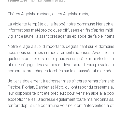
1 juillet 2026
Ecrit par
Administrateur
Chères Algolsheimoises, chers Algolsheimois,
La violente tempête qui a frappé notre commune hier soir a 
informations météorologiques diffusées en fin d’après-mid
vigilance jaune, laissant présager un épisode de faible intens
Notre village a subi d’importants dégâts, tant sur le domaine
nous nous sommes immédiatement mobilisés. Avec mes adjo
quelques conseillers municipaux venus prêter main-forte, 
afin de dégager les avaloirs et déversoirs d’eaux pluviales o
nombreux branchages tombés sur la chaussée afin de sécuris
Je tiens également à adresser mes sincères remerciements 
Patrice, Florian, Damien et Nico, qui ont répondu présents a
leur disponibilité ont été précieux pour venir en aide à la po
exceptionnelles. J’adresse également toute ma reconnaiss
renfort depuis une commune voisine, dont l’intervention a é