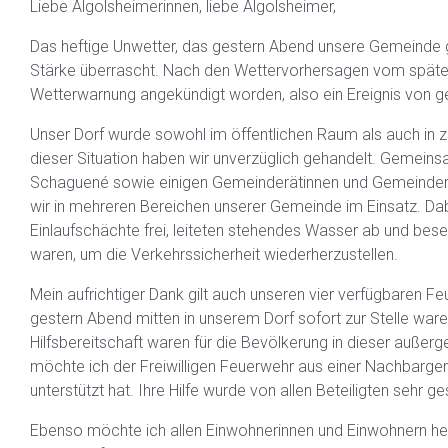
Liebe Algolsheimerinnen, liebe Algolsheimer,
Das heftige Unwetter, das gestern Abend unsere Gemeinde ge
Stärke überrascht. Nach den Wettervorhersagen vom späten 
Wetterwarnung angekündigt worden, also ein Ereignis von ger
Unser Dorf wurde sowohl im öffentlichen Raum als auch in 
dieser Situation haben wir unverzüglich gehandelt. Gemei
Schaguené sowie einigen Gemeinderätinnen und Gemeinderät
wir in mehreren Bereichen unserer Gemeinde im Einsatz. D
Einlaufschächte frei, leiteten stehendes Wasser ab und besei
waren, um die Verkehrssicherheit wiederherzustellen.
Mein aufrichtiger Dank gilt auch unseren vier verfügbaren F
gestern Abend mitten in unserem Dorf sofort zur Stelle waren
Hilfsbereitschaft waren für die Bevölkerung in dieser auße
möchte ich der Freiwilligen Feuerwehr aus einer Nachbargeme
unterstützt hat. Ihre Hilfe wurde von allen Beteiligten sehr ge
Ebenso möchte ich allen Einwohnerinnen und Einwohnern her