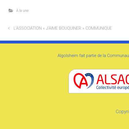
À la une
L’ASSOCIATION « J’AIME BOUQUINER » COMMUNIQUE
Algolsheim fait partie de la Communaut
Copyri