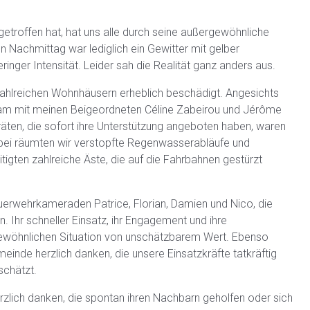
troffen hat, hat uns alle durch seine außergewöhnliche
Nachmittag war lediglich ein Gewitter mit gelber
inger Intensität. Leider sah die Realität ganz anders aus.
zahlreichen Wohnhäusern erheblich beschädigt. Angesichts
nsam mit meinen Beigeordneten Céline Zabeirou und Jérôme
en, die sofort ihre Unterstützung angeboten haben, waren
abei räumten wir verstopfte Regenwasserabläufe und
tigten zahlreiche Äste, die auf die Fahrbahnen gestürzt
euerwehrkameraden Patrice, Florian, Damien und Nico, die
. Ihr schneller Einsatz, ihr Engagement und ihre
rgewöhnlichen Situation von unschätzbarem Wert. Ebenso
inde herzlich danken, die unsere Einsatzkräfte tatkräftig
schätzt.
zlich danken, die spontan ihren Nachbarn geholfen oder sich