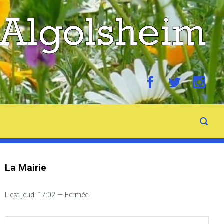
La Mairie
Il est
jeudi
17:02
—
Fermée