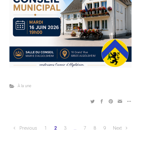
À la une
Previous
1
2
3
…
7
8
9
Next